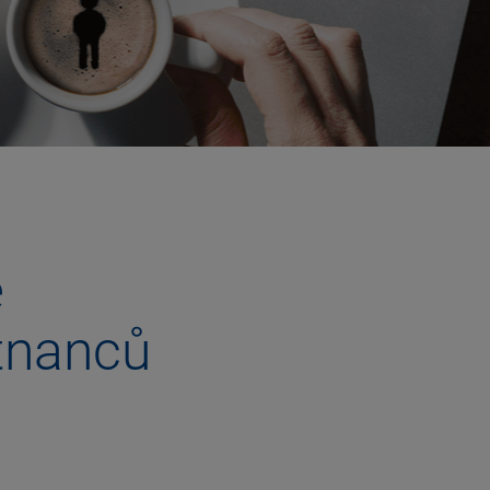
e
tnanců