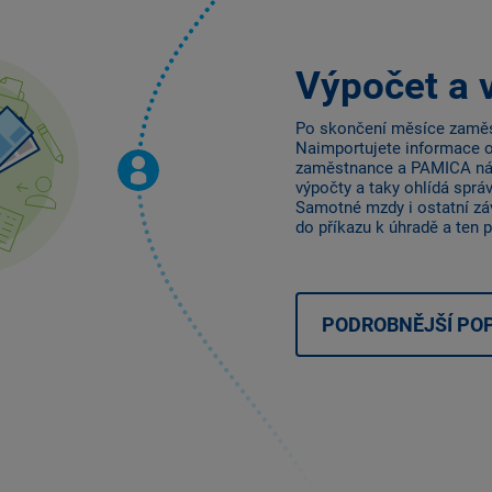
Výpočet a 
Po skončení měsíce zaměs
Naimportujete informace o
zaměstnance a PAMICA ná
výpočty a taky ohlídá sprá
Samotné mzdy i ostatní zá
do příkazu k úhradě a ten 
PODROBNĚJŠÍ POP