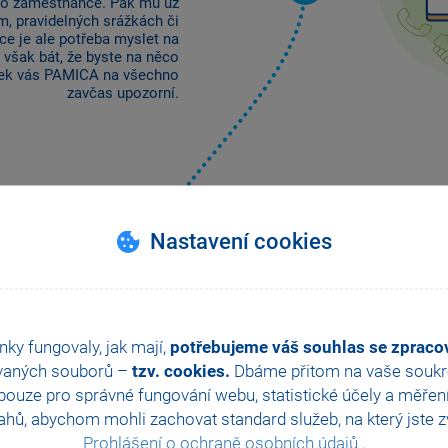
ého zaměstnance. Pak mu už
m, pravidelných srážkách či
ce je ale potřeba myslet na
 však bát, že byste na něco
nek vás PAMICA na všechno
zavčas upozorní.
Nastavení 
Nastavení cookies
poměru
Dále vaše kroky povedou d
nastavíte všechny potřebn
nky fungovaly, jak mají,
potřebujeme váš souhlas se zprac
mzdy a mají vliv na výpoče
a daně z příjmů. Toto se v
vaných souborů –
tzv. cookies.
Dbáme přitom na vaše soukro
zúčtování záloh daně z pří
ouze pro správné fungování webu, statistické účely a měřen
hů, abychom mohli zachovat standard služeb, na který jste zvy
Prohlášení o ochraně osobních údajů
.