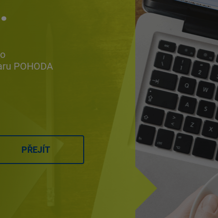
…
ho
waru POHODA
PŘEJÍT