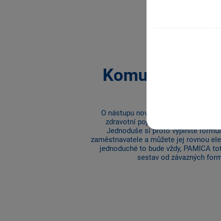
Komunikace s 
a
O nástupu nového zaměstnance musí
zdravotní pojišťovnu a okresní spr
Jednoduše si proto vyplníte form
zaměstnavatele a můžete jej rovnou ele
jednoduché to bude vždy, PAMICA tot
sestav od závazných form