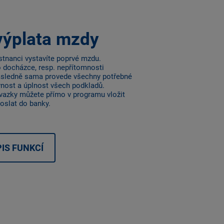
výplata mzdy
tnanci vystavíte poprvé mzdu.
 docházce, resp. nepřítomnosti
sledně sama provede všechny potřebné
vnost a úplnost všech podkladů.
vazky můžete přímo v programu vložit
poslat do banky.
IS FUNKCÍ