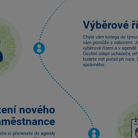
Výběrové ř
Chybí vám kolega do týmu
vám pomůže s náborem. Je 
výběrové řízení a v agendě
Osobní údaje uchazeče, jeh
budete mít pořád při ruce.
správného.
žení nového
aměstnance
eče si přenesete do agendy