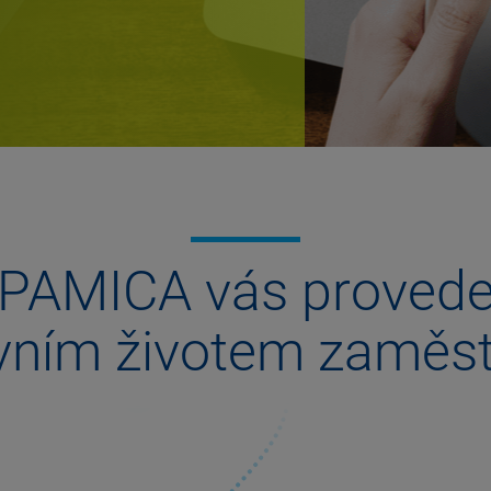
PAMICA vás proved
vním životem zaměs