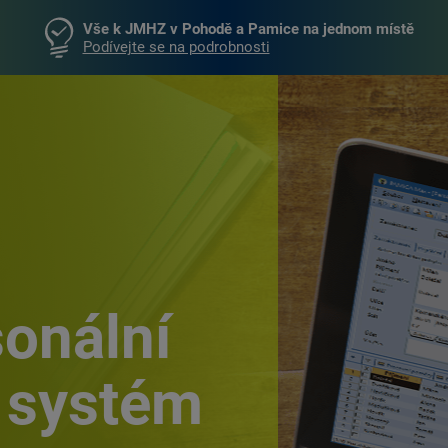
Vše k JMHZ v Pohodě a Pamice na jednom místě
Podívejte se na podrobnosti
onální
 systém