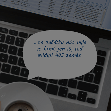
...na začátku nás bylo
ve firmě jen 10, teď
eviduji 405
zaměstnanců a 87
uchaz