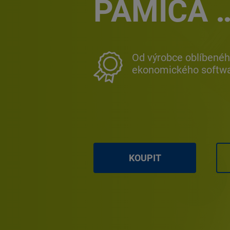
PAMICA
Od výrobce oblíbené
ekonomického soft
KOUPIT