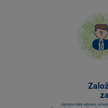
Zalo
z
Jakmile máte vybráno, uchaz