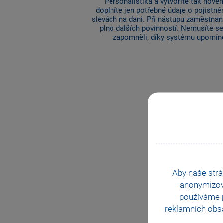
Personalistika a vytvoříte tak nov
doplníte jen potřebné údaje o pojistné
slevách na dani. Při nástupu zaměstnan
plno dalších povinností. Nemusíte se
zapomněli, díky systému upomí
Aby naše strá
anonymizo
používáme p
reklamních obsa