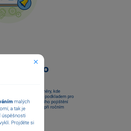
pracovního
o agendy Pracovní poměry, kde
é informace, které jsou podkladem pro
ováním
malých
t sociálního a zdravotního pojištění
ám bude hodit i později při ročním
mí, a tak je
jmů.
í úspěšnosti
klí. Projděte si