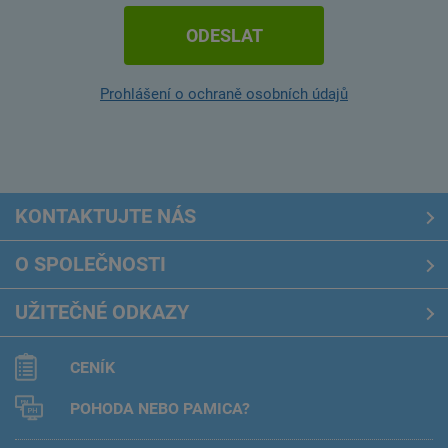
Prohlášení o ochraně osobních údajů
KONTAKTUJTE
NÁS
O SPOLEČNOSTI
UŽITEČNÉ ODKAZY
CENÍK
POHODA NEBO PAMICA?