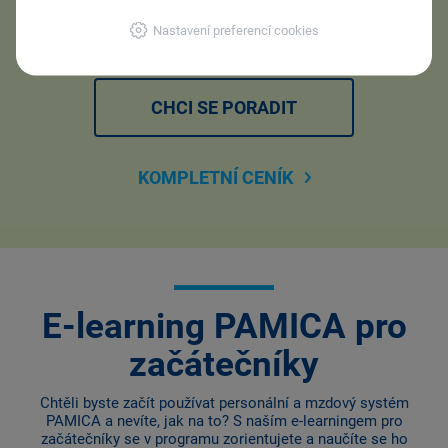
Nastavení preferencí cookies
CHCI SE PORADIT
KOMPLETNÍ CENÍK
E-learning PAMICA pro
začátečníky
Chtěli byste začít používat personální a mzdový systém
PAMICA a nevíte, jak na to? S naším e-learningem pro
začátečníky se v programu zorientujete a naučíte se ho