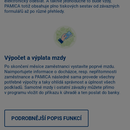
elektronicky odeslat. A takhle jednoduché to bude vždy,
PAMICA totiž obsahuje plno tiskových sestav od závazných
formulářů až po různé přehledy.
Výpočet a výplata mzdy
Po skončení měsíce zaměstnanci vystavíte poprvé mzdu.
Naimportujete informace o docházce, resp. nepřítomnosti
zaměstnance a PAMICA následně sama provede všechny
potřebné výpočty a taky ohlídá správnost a úplnost všech
podkladů. Samotné mzdy i ostatní závazky můžete přímo
v programu vložit do příkazu k úhradě a ten poslat do banky.
PODROBNĚJŠÍ POPIS FUNKCÍ