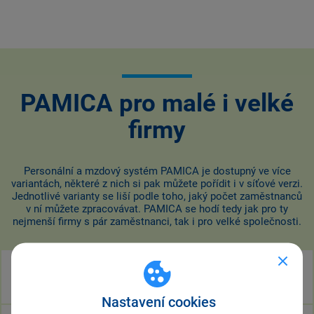
PAMICA pro malé i velké
firmy
Personální a mzdový systém PAMICA je dostupný ve více
variantách, některé z nich si pak můžete pořídit i v síťové verzi.
Jednotlivé varianty se liší podle toho, jaký počet zaměstnanců
v ní můžete zpracovávat. PAMICA se hodí tedy jak pro ty
nejmenší firmy s pár zaměstnanci, tak i pro velké společnosti.
Varianta Mini
do 20 zaměstnanců
Nastavení cookies