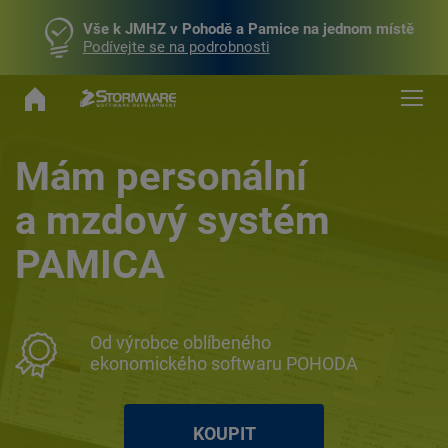
Vše k JMHZ v Pohodě a Pamice na jednom místě
Podívejte se na podrobnosti
Mám personální
a mzdový systém
PAMICA
Od výrobce oblíbeného
ekonomického softwaru POHODA
KOUPIT