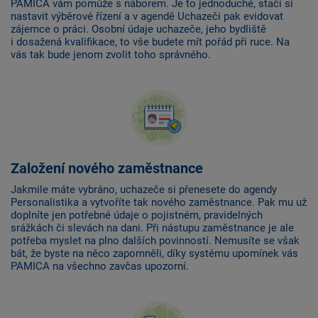
PAMICA vám pomůže s náborem. Je to jednoduché, stačí si
nastavit výběrové řízení a v agendě Uchazeči pak evidovat
zájemce o práci. Osobní údaje uchazeče, jeho bydliště
i dosažená kvalifikace, to vše budete mít pořád při ruce. Na
vás tak bude jenom zvolit toho správného.
Založení nového zaměstnance
Jakmile máte vybráno, uchazeče si přenesete do agendy
Personalistika a vytvoříte tak nového zaměstnance. Pak mu už
doplníte jen potřebné údaje o pojistném, pravidelných
srážkách či slevách na dani. Při nástupu zaměstnance je ale
potřeba myslet na plno dalších povinností. Nemusíte se však
bát, že byste na něco zapomněli, díky systému upomínek vás
PAMICA na všechno zavčas upozorní.