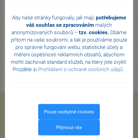
Varianta M50
do 50 zaměstnanců
Aby naše stránky fungovaly, jak mají,
potřebujeme
váš souhlas se zpracováním
malých
Varianta M100
anonymizovaných souborů –
tzv. cookies.
Dbáme
do 100 zaměstnanců
přitom na vaše soukromí, a tak je
používáme pouze
pro správné fungování webu, statistické účely a
Varianta M200
měření úspěšnosti reklamních obsahů, abychom
do 200 zaměstnanců
mohli zachovat standard služeb, na který jste zvyklí.
Projděte si
Prohlášení o ochraně osobních údajů
.
Varianta MAX
nad 200 zaměstnanců
Pouze nezbytné cookies
CHCI PROGRAM PAMICA
Přijmout vše