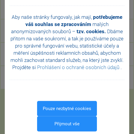
Varianta M50
do 50 zaměstnanců
Aby naše stránky fungovaly, jak mají,
potřebujeme
váš souhlas se zpracováním
malých
Varianta M100
anonymizovaných souborů –
tzv. cookies.
Dbáme
do 100 zaměstnanců
přitom na vaše soukromí, a tak je
používáme pouze
pro správné fungování webu, statistické účely a
Varianta M200
měření úspěšnosti reklamních obsahů, abychom
do 200 zaměstnanců
mohli zachovat standard služeb, na který jste zvyklí.
Projděte si
Prohlášení o ochraně osobních údajů
.
Varianta MAX
nad 200 zaměstnanců
Pouze nezbytné cookies
CHCI PROGRAM PAMICA
Přijmout vše