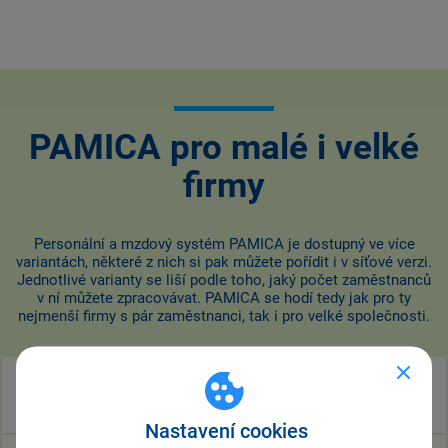
PAMICA pro malé i velké
firmy
Personální a mzdový systém PAMICA je dostupný ve více
variantách, některé z nich si pak můžete pořídit i v síťové verzi.
Jednotlivé varianty se liší podle toho, jaký počet zaměstnanců
v ní můžete zpracovávat. PAMICA se hodí tedy jak pro ty
nejmenší firmy s pár zaměstnanci, tak i pro velké společnosti.
Varianta Mini
do 20 zaměstnanců
Nastavení cookies