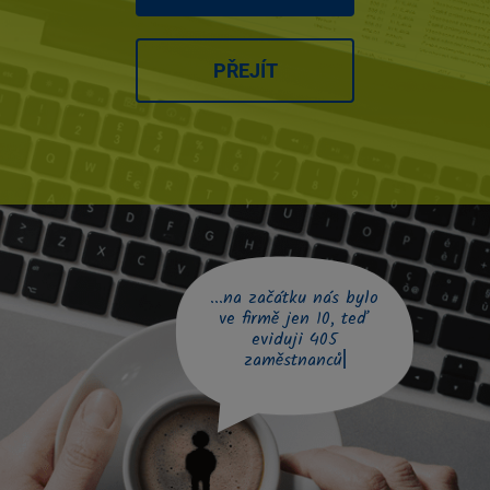
PŘEJÍT
...na začátku nás bylo
ve firmě jen 10, teď
eviduji 405
zaměstnanců a 87 uc