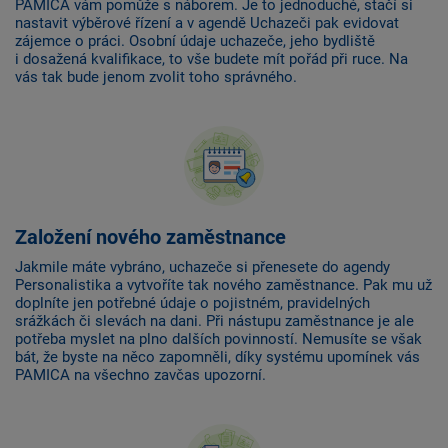
PAMICA vám pomůže s náborem. Je to jednoduché, stačí si
nastavit výběrové řízení a v agendě Uchazeči pak evidovat
zájemce o práci. Osobní údaje uchazeče, jeho bydliště
i dosažená kvalifikace, to vše budete mít pořád při ruce. Na
vás tak bude jenom zvolit toho správného.
Založení nového zaměstnance
Jakmile máte vybráno, uchazeče si přenesete do agendy
Personalistika a vytvoříte tak nového zaměstnance. Pak mu už
doplníte jen potřebné údaje o pojistném, pravidelných
srážkách či slevách na dani. Při nástupu zaměstnance je ale
potřeba myslet na plno dalších povinností. Nemusíte se však
bát, že byste na něco zapomněli, díky systému upomínek vás
PAMICA na všechno zavčas upozorní.