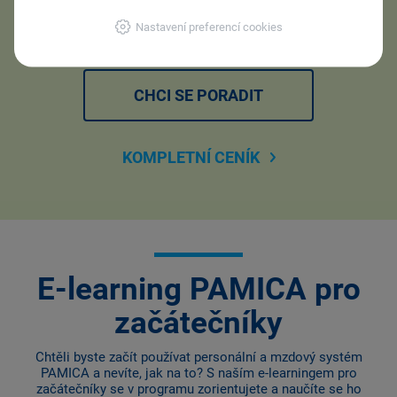
Nastavení preferencí cookies
CHCI SE PORADIT
KOMPLETNÍ CENÍK
E-learning PAMICA pro
začátečníky
Chtěli byste začít používat personální a mzdový systém
PAMICA a nevíte, jak na to? S naším e-learningem pro
začátečníky se v programu zorientujete a naučíte se ho