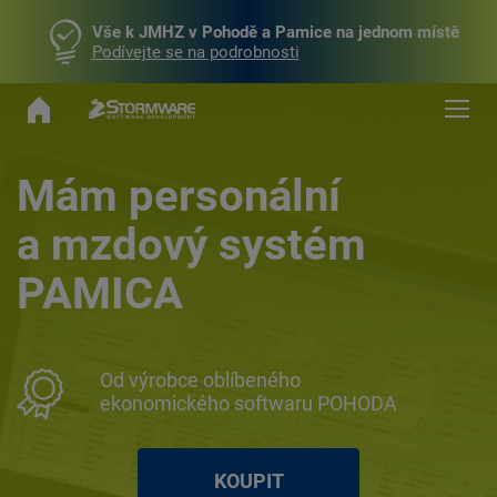
Vše k JMHZ v Pohodě a Pamice na jednom místě
Podívejte se na podrobnosti
Mám personální
a mzdový systém
PAMICA
Od výrobce oblíbeného
ekonomického softwaru POHODA
KOUPIT