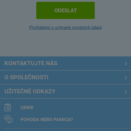
Prohlášení o ochraně osobních údajů
KONTAKTUJTE
NÁS
O SPOLEČNOSTI
UŽITEČNÉ ODKAZY
CENÍK
POHODA NEBO PAMICA?