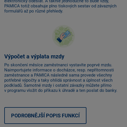
elektronicky odeslat. A takhle jednoduché to bude vždy,
PAMICA totiž obsahuje plno tiskových sestav od závazných
formulářů až po různé přehledy.
Výpočet a výplata mzdy
Po skončení měsíce zaměstnanci vystavíte poprvé mzdu.
Naimportujete informace o docházce, resp. nepřítomnosti
zaměstnance a PAMICA následně sama provede všechny
potřebné výpočty a taky ohlídá správnost a úplnost všech
podkladů. Samotné mzdy i ostatní závazky můžete přímo
v programu vložit do příkazu k úhradě a ten poslat do banky.
PODROBNĚJŠÍ POPIS FUNKCÍ